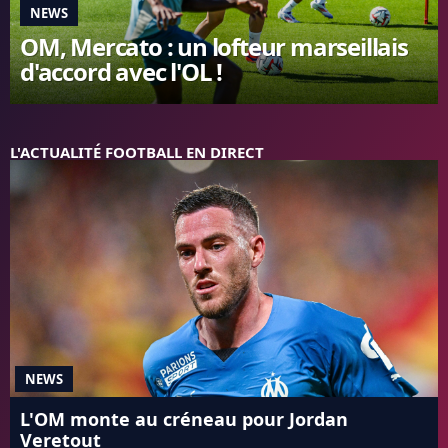
NEWS
FC BARCELONE
OM, Mercato : un lofteur marseillais
MANCHESTER UNITED
d'accord avec l'OL !
CHELSEA
ARSENAL
BAYERN
L'AVIS DE LA RÉDAC'
L'ACTUALITÉ FOOTBALL EN DIRECT
NEWS
L'OM monte au créneau pour Jordan
Veretout