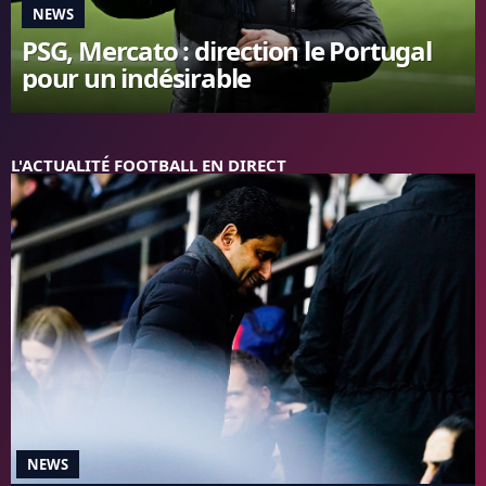
NEWS
FC BARCELONE
PSG, Mercato : direction le Portugal
MANCHESTER UNITED
pour un indésirable
CHELSEA
ARSENAL
BAYERN
L'AVIS DE LA RÉDAC'
L'ACTUALITÉ FOOTBALL EN DIRECT
NEWS