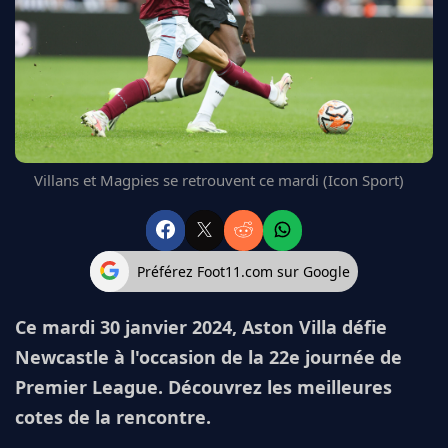
FC BARCELONE
MANCHESTER UNITED
CHELSEA
ARSENAL
BAYERN
L'AVIS DE LA RÉDAC'
Villans et Magpies se retrouvent ce mardi (Icon Sport)
Préférez Foot11.com sur Google
Ce mardi 30 janvier 2024, Aston Villa défie
Newcastle à l'occasion de la 22e journée de
Premier League. Découvrez les meilleures
cotes de la rencontre.