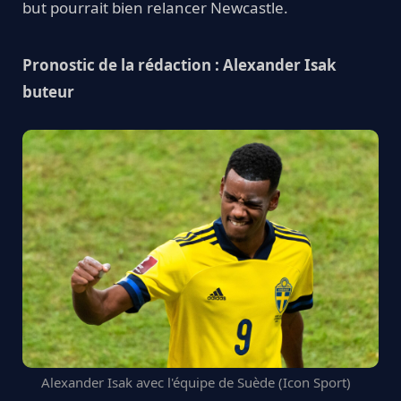
but pourrait bien relancer Newcastle.
Pronostic de la rédaction : Alexander Isak
buteur
Alexander Isak avec l'équipe de Suède (Icon Sport)