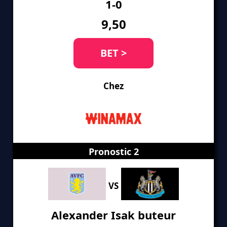
1-0
9,50
BET >
Chez
Pronostic
2
VS
Alexander Isak buteur