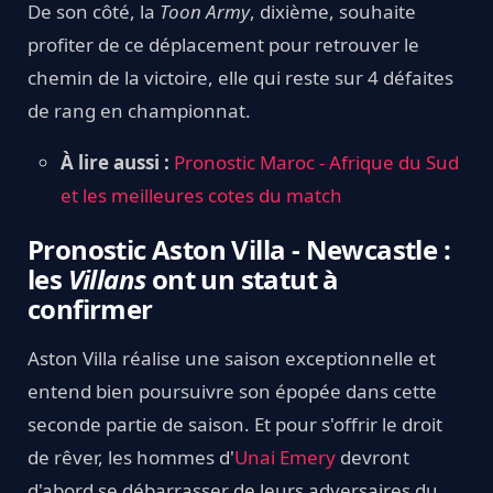
De son côté, la
Toon Army
, dixième, souhaite
profiter de ce déplacement pour retrouver le
chemin de la victoire, elle qui reste sur 4 défaites
de rang en championnat.
À lire aussi :
Pronostic Maroc - Afrique du Sud
et les meilleures cotes du match
Pronostic Aston Villa - Newcastle :
les
Villans
ont un statut à
confirmer
Aston Villa réalise une saison exceptionnelle et
entend bien poursuivre son épopée dans cette
seconde partie de saison. Et pour s'offrir le droit
de rêver, les hommes d'
Unai Emery
devront
d'abord se débarrasser de leurs adversaires du