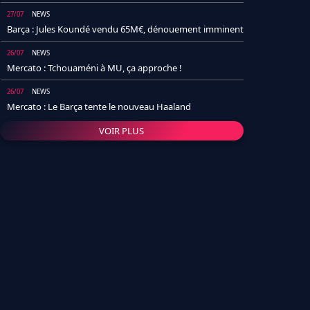
27/07
NEWS
Barça : Jules Koundé vendu 65M€, dénouement imminent
26/07
NEWS
Mercato : Tchouaméni à MU, ça approche !
26/07
NEWS
Mercato : Le Barça tente le nouveau Haaland
VOIR PLUS
26/07
NEWS
Real Madrid : Un socio annonce la date et le transfert de
Yan Diomande
25/07
NEWS
PSG : Après Arsenal, un autre club lâche l'affaire pour
Barcola
24/07
NEWS
Barça : Karim Adeyemi sème déjà la zizanie dans le
vestiaire !
24/07
L'AVIS DE LA RÉDAC'
Real Madrid : Pourquoi l'arrivée de Michael Olise va