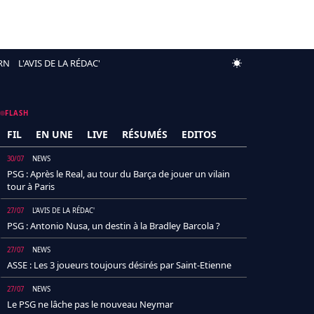
RN
L'AVIS DE LA RÉDAC'
FLASH
FIL
EN UNE
LIVE
RÉSUMÉS
EDITOS
30/07
NEWS
PSG : Après le Real, au tour du Barça de jouer un vilain
tour à Paris
27/07
L'AVIS DE LA RÉDAC'
PSG : Antonio Nusa, un destin à la Bradley Barcola ?
27/07
NEWS
ASSE : Les 3 joueurs toujours désirés par Saint-Etienne
27/07
NEWS
Le PSG ne lâche pas le nouveau Neymar