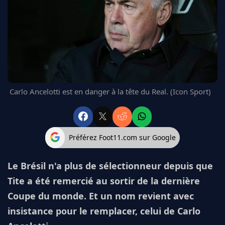
FC BARCELONE
MANCHESTER UNITED
CHELSEA
ARSENAL
BAYERN
L'AVIS DE LA RÉDAC'
Carlo Ancelotti est en danger à la tête du Real. (Icon Sport)
Préférez Foot11.com sur Google
Le Brésil n'a plus de sélectionneur depuis que
Tite a été remercié au sortir de la dernière
Coupe du monde. Et un nom revient avec
insistance pour le remplacer, celui de Carlo