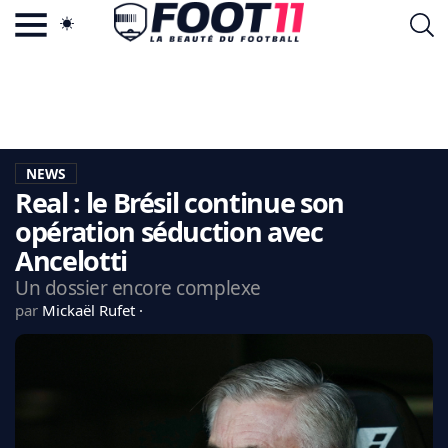
ACTU FOOTBALL POPULAIRE
FOOT11.COM
TAGS
LA TEAM
LA CHARTE
NEWS
VIE PRIVÉE
Real : le Brésil continue son
CGU
CONTACTEZ-NOUS
opération séduction avec
Ancelotti
Un dossier encore complexe
par
Mickaël Rufet
MERCATO
CDM 2026
EDF
PSG
LIGUE 1
REAL MADRID