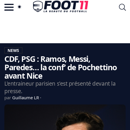
ACTU FOOTBALL POPULAIRE
FOOT11.COM
TAGS
LA TEAM
LA CHARTE
NEWS
VIE PRIVÉE
CDF, PSG : Ramos, Messi,
CGU
CONTACTEZ-NOUS
Paredes… la conf’ de Pochettino
avant Nice
L'entraineur parisien s'est présenté devant la
presse.
MERCATO
par
Guillaume LR
CDM 2026
EDF
PSG
LIGUE 1
REAL MADRID