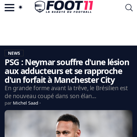
ACTU FOOTBALL POPULAIRE
FOOT11.COM
TAGS
LA TEAM
LA CHARTE
NEWS
VIE PRIVÉE
PSG : Neymar souffre d'une lésion
CGU
CONTACTEZ-NOUS
aux adducteurs et se rapproche
d'un forfait à Manchester City
En grande forme avant la trêve, le Brésilien est
de nouveau coupé dans son élan...
MERCATO
par
Michel Saad
CDM 2026
EDF
PSG
LIGUE 1
REAL MADRID