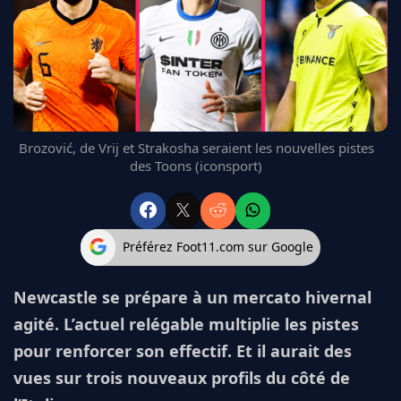
FC BARCELONE
MANCHESTER UNITED
CHELSEA
ARSENAL
BAYERN
L'AVIS DE LA RÉDAC'
Brozović, de Vrij et Strakosha seraient les nouvelles pistes
des Toons (iconsport)
Préférez Foot11.com sur Google
Newcastle se prépare à un mercato hivernal
agité. L’actuel relégable multiplie les pistes
pour renforcer son effectif. Et il aurait des
vues sur trois nouveaux profils du côté de