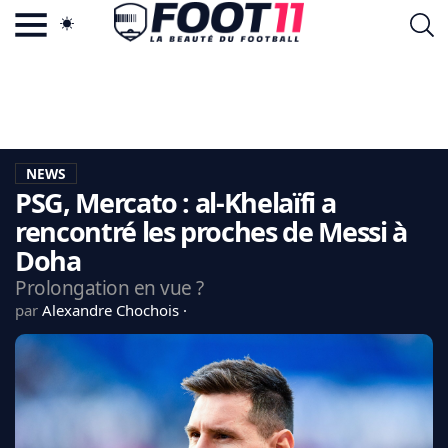
ACTU FOOTBALL POPULAIRE
FOOT11.COM
TAGS
LA TEAM
LA CHARTE
NEWS
VIE PRIVÉE
PSG, Mercato : al-Khelaïfi a
CGU
CONTACTEZ-NOUS
rencontré les proches de Messi à
Doha
Prolongation en vue ?
par
Alexandre Chochois
MERCATO
CDM 2026
EDF
PSG
LIGUE 1
REAL MADRID