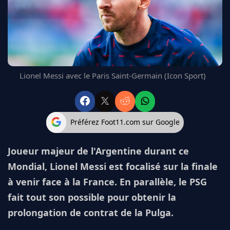
FC BARCELONE
MANCHESTER UNITED
CHELSEA
ARSENAL
BAYERN
L'AVIS DE LA RÉDAC'
Lionel Messi avec le Paris Saint-Germain (Icon Sport)
Préférez Foot11.com sur Google
Joueur majeur de l'Argentine durant ce
Mondial, Lionel Messi est focalisé sur la finale
à venir face à la France. En parallèle, le PSG
fait tout son possible pour obtenir la
prolongation de contrat de la Pulga.