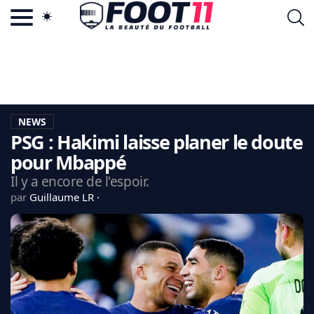
ACTU FOOTBALL POPULAIRE
FOOT11.COM
TAGS
LA TEAM
LA CHARTE
NEWS
VIE PRIVÉE
PSG : Hakimi laisse planer le doute
CGU
CONTACTEZ-NOUS
pour Mbappé
Il y a encore de l'espoir.
par
Guillaume LR
MERCATO
CDM 2026
EDF
PSG
LIGUE 1
REAL MADRID