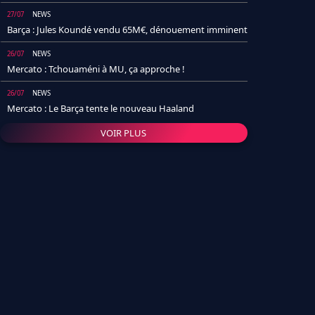
27/07
NEWS
Barça : Jules Koundé vendu 65M€, dénouement imminent
26/07
NEWS
Mercato : Tchouaméni à MU, ça approche !
26/07
NEWS
Mercato : Le Barça tente le nouveau Haaland
VOIR PLUS
26/07
NEWS
Real Madrid : Un socio annonce la date et le transfert de
Yan Diomande
25/07
NEWS
PSG : Après Arsenal, un autre club lâche l'affaire pour
Barcola
24/07
NEWS
Barça : Karim Adeyemi sème déjà la zizanie dans le
vestiaire !
24/07
L'AVIS DE LA RÉDAC'
Real Madrid : Pourquoi l'arrivée de Michael Olise va