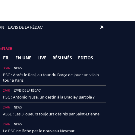
RN
L'AVIS DE LA RÉDAC'
FLASH
FIL
EN UNE
LIVE
RÉSUMÉS
EDITOS
30/07
NEWS
PSG : Après le Real, au tour du Barça de jouer un vilain
tour à Paris
27/07
L'AVIS DE LA RÉDAC'
PSG : Antonio Nusa, un destin à la Bradley Barcola ?
27/07
NEWS
ASSE : Les 3 joueurs toujours désirés par Saint-Etienne
27/07
NEWS
Le PSG ne lâche pas le nouveau Neymar