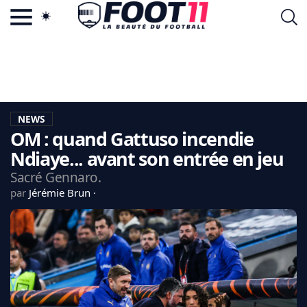
ACTU FOOTBALL POPULAIRE
FOOT11.COM
TAGS
LA TEAM
LA CHARTE
NEWS
VIE PRIVÉE
OM : quand Gattuso incendie
CGU
CONTACTEZ-NOUS
Ndiaye... avant son entrée en jeu
Sacré Gennaro.
par
Jérémie Brun
MERCATO
CDM 2026
EDF
PSG
LIGUE 1
REAL MADRID