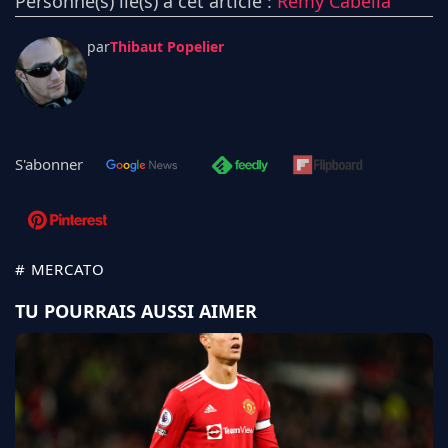
Personne(s) lié(s) à cet article :
Rémy Cabella
par
Thibaut Popelier
S'abonner
# MERCATO
TU POURRAIS AUSSI AIMER