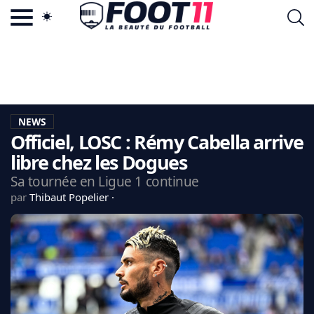
ACTU FOOTBALL POPULAIRE
FOOT11.COM
TAGS
LA TEAM
LA CHARTE
NEWS
VIE PRIVÉE
Officiel, LOSC : Rémy Cabella arrive
CGU
CONTACTEZ-NOUS
libre chez les Dogues
Sa tournée en Ligue 1 continue
par
Thibaut Popelier
MERCATO
CDM 2026
EDF
PSG
LIGUE 1
REAL MADRID