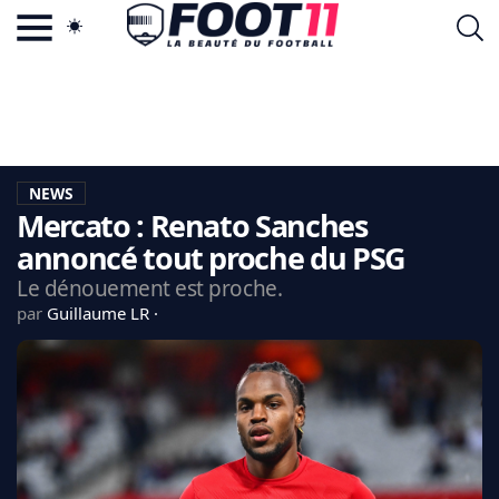
ACTU FOOTBALL POPULAIRE
FOOT11.COM
TAGS
LA TEAM
LA CHARTE
NEWS
VIE PRIVÉE
Mercato : Renato Sanches
CGU
CONTACTEZ-NOUS
annoncé tout proche du PSG
Le dénouement est proche.
par
Guillaume LR
MERCATO
CDM 2026
EDF
PSG
LIGUE 1
REAL MADRID