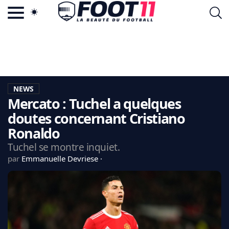
ACTU FOOTBALL POPULAIRE
FOOT11.COM
TAGS
LA TEAM
LA CHARTE
NEWS
VIE PRIVÉE
Mercato : Tuchel a quelques
CGU
CONTACTEZ-NOUS
doutes concernant Cristiano
Ronaldo
Tuchel se montre inquiet.
par
Emmanuelle Devriese
MERCATO
CDM 2026
EDF
PSG
LIGUE 1
REAL MADRID