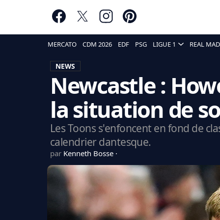
MERCATO
CDM 2026
EDF
PSG
LIGUE 1
REAL MAD
NEWS
Newcastle : Howe
la situation de s
Les Toons s'enfoncent en fond de cl
calendrier dantesque.
par
Kenneth Bosse