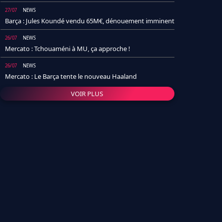
27/07
NEWS
Barça : Jules Koundé vendu 65M€, dénouement imminent
26/07
NEWS
Mercato : Tchouaméni à MU, ça approche !
26/07
NEWS
Mercato : Le Barça tente le nouveau Haaland
VOIR PLUS
26/07
NEWS
Real Madrid : Un socio annonce la date et le transfert de
Yan Diomande
25/07
NEWS
PSG : Après Arsenal, un autre club lâche l'affaire pour
Barcola
24/07
NEWS
Barça : Karim Adeyemi sème déjà la zizanie dans le
vestiaire !
24/07
L'AVIS DE LA RÉDAC'
Real Madrid : Pourquoi l'arrivée de Michael Olise va