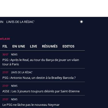
RN
L'AVIS DE LA RÉDAC'
FLASH
FIL
EN UNE
LIVE
RÉSUMÉS
EDITOS
30/07
NEWS
PSG : Après le Real, au tour du Barça de jouer un vilain
tour à Paris
27/07
L'AVIS DE LA RÉDAC'
PSG : Antonio Nusa, un destin à la Bradley Barcola ?
27/07
NEWS
ASSE : Les 3 joueurs toujours désirés par Saint-Etienne
27/07
NEWS
Le PSG ne lâche pas le nouveau Neymar