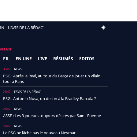
RN
L'AVIS DE LA RÉDAC'
FLASH
FIL
EN UNE
LIVE
RÉSUMÉS
EDITOS
30/07
NEWS
PSG : Après le Real, au tour du Barça de jouer un vilain
tour à Paris
27/07
L'AVIS DE LA RÉDAC'
PSG : Antonio Nusa, un destin à la Bradley Barcola ?
27/07
NEWS
ASSE : Les 3 joueurs toujours désirés par Saint-Etienne
27/07
NEWS
Le PSG ne lâche pas le nouveau Neymar