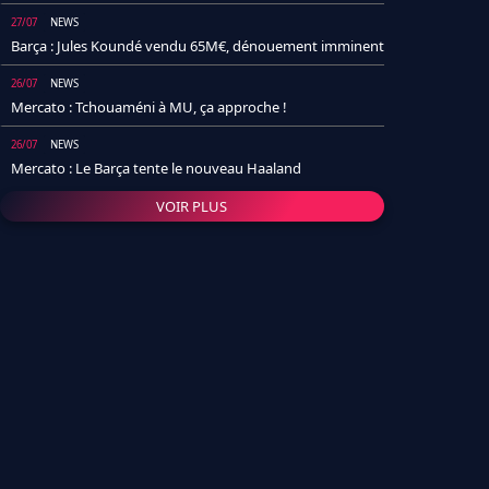
27/07
NEWS
Barça : Jules Koundé vendu 65M€, dénouement imminent
26/07
NEWS
Mercato : Tchouaméni à MU, ça approche !
26/07
NEWS
Mercato : Le Barça tente le nouveau Haaland
VOIR PLUS
26/07
NEWS
Real Madrid : Un socio annonce la date et le transfert de
Yan Diomande
25/07
NEWS
PSG : Après Arsenal, un autre club lâche l'affaire pour
Barcola
24/07
NEWS
Barça : Karim Adeyemi sème déjà la zizanie dans le
vestiaire !
24/07
L'AVIS DE LA RÉDAC'
Real Madrid : Pourquoi l'arrivée de Michael Olise va