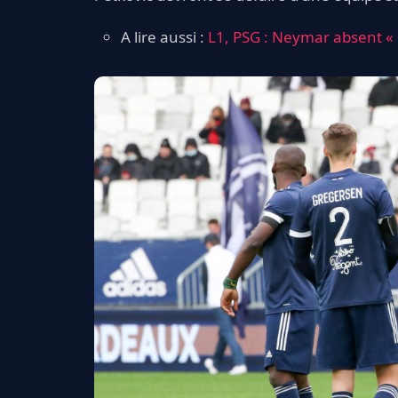
A lire aussi :
L1, PSG : Neymar absent « 