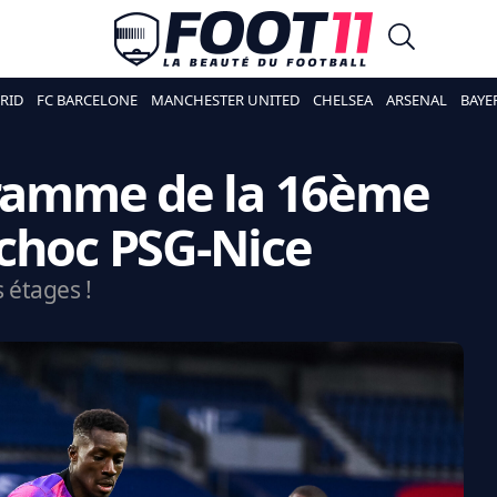
RID
FC BARCELONE
MANCHESTER UNITED
CHELSEA
ARSENAL
BAYE
gramme de la 16ème
choc PSG-Nice
s étages !