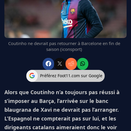
FC BARCELONE
MANCHESTER UNITED
CHELSEA
ARSENAL
BAYERN
L'AVIS DE LA RÉDAC'
Coutinho ne devrait pas retourner à Barcelone en fin de
saison (iconsport)
Préférez Foot11.com sur Google
Alors que Coutinho n’a toujours pas réussi à
s’imposer au Barça, l’arrivée sur le banc
blaugrana de Xavi ne devrait pas l’arranger.
L’Espagnol ne compterait pas sur lui, et les
dirigeants catalans aimeraient donc le voir