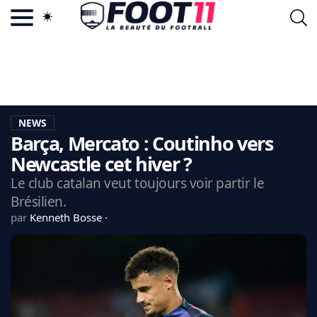
ACTU FOOTBALL POPULAIRE
FOOT11.COM
TAGS
LA TEAM
LA CHARTE
NEWS
VIE PRIVÉE
Barça, Mercato : Coutinho vers
CGU
CONTACTEZ-NOUS
Newcastle cet hiver ?
Le club catalan veut toujours voir partir le
Brésilien.
par
Kenneth Bosse
MERCATO
CDM 2026
EDF
PSG
LIGUE 1
REAL MADRID