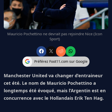
FC BARCELONE
MANCHESTER UNITED
CHELSEA
ARSENAL
BAYERN
Mauricio Pochettino ne devrait pas rejoindre Nice (Icon
L'AVIS DE LA RÉDAC'
Sport)
Préférez Foot11.com sur Google
Manchester United va changer d’entraineur
cet été. Le nom de Mauricio Pochettino a
longtemps été évoqué, mais l’Argentin est en
concurrence avec le Hollandais Erik Ten Hag.