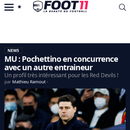
ACTU FOOTBALL POPULAIRE
FOOT11.COM
TAGS
LA TEAM
LA CHARTE
NEWS
VIE PRIVÉE
MU : Pochettino en concurrence
CGU
CONTACTEZ-NOUS
avec un autre entraineur
Un profil très intéressant pour les Red Devils !
par
Mathieu Ramout
MERCATO
CDM 2026
EDF
PSG
LIGUE 1
REAL MADRID