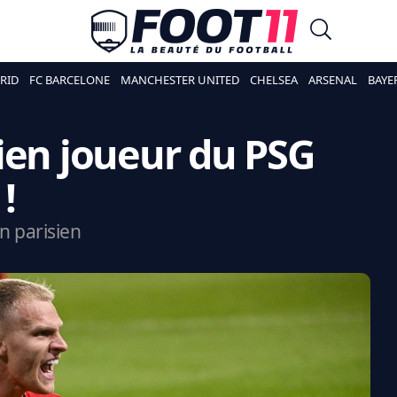
RID
FC BARCELONE
MANCHESTER UNITED
CHELSEA
ARSENAL
BAYE
ien joueur du PSG
!
n parisien