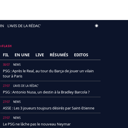
RN
L'AVIS DE LA RÉDAC'
FLASH
FIL
EN UNE
LIVE
RÉSUMÉS
EDITOS
30/07
NEWS
PSG : Après le Real, au tour du Barça de jouer un vilain
tour à Paris
27/07
L'AVIS DE LA RÉDAC'
PSG : Antonio Nusa, un destin à la Bradley Barcola ?
27/07
NEWS
ASSE : Les 3 joueurs toujours désirés par Saint-Etienne
27/07
NEWS
Le PSG ne lâche pas le nouveau Neymar