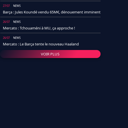
27/07
NEWS
Barça : Jules Koundé vendu 65M€, dénouement imminent
26/07
NEWS
Mercato : Tchouaméni à MU, ça approche !
26/07
NEWS
Mercato : Le Barça tente le nouveau Haaland
VOIR PLUS
26/07
NEWS
Real Madrid : Un socio annonce la date et le transfert de
Yan Diomande
25/07
NEWS
PSG : Après Arsenal, un autre club lâche l'affaire pour
Barcola
24/07
NEWS
Barça : Karim Adeyemi sème déjà la zizanie dans le
vestiaire !
24/07
L'AVIS DE LA RÉDAC'
Real Madrid : Pourquoi l'arrivée de Michael Olise va