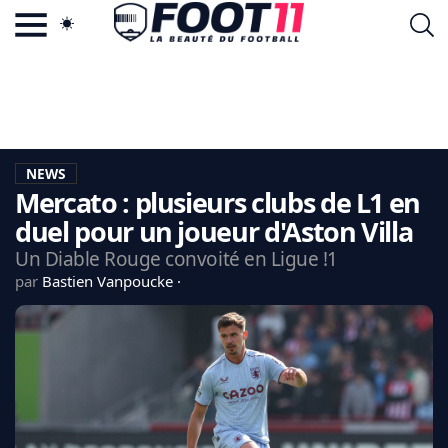
ACTU FOOTBALL POPULAIRE
FOOT11.COM
TAGS
LA TEAM
LA CHARTE
NEWS
VIE PRIVÉE
Mercato : plusieurs clubs de L1 en
CGU
CONTACTEZ-NOUS
duel pour un joueur d'Aston Villa
Un Diable Rouge convoité en Ligue !1
par
Bastien Vanpoucke
MERCATO
CDM 2026
EDF
PSG
LIGUE 1
REAL MADRID