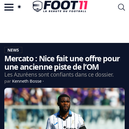
ACTU FOOTBALL POPULAIRE
FOOT11.COM
TAGS
LA TEAM
LA CHARTE
NEWS
VIE PRIVÉE
Mercato : Nice fait une offre pour
CGU
CONTACTEZ-NOUS
une ancienne piste de l’OM
Les Azuréens sont confiants dans ce dossier.
par
Kenneth Bosse
MERCATO
CDM 2026
EDF
PSG
LIGUE 1
REAL MADRID