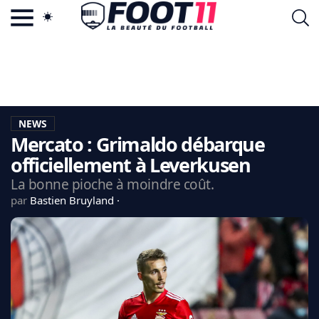
ACTU FOOTBALL POPULAIRE
FOOT11.COM
TAGS
LA TEAM
LA CHARTE
NEWS
VIE PRIVÉE
Mercato : Grimaldo débarque
CGU
CONTACTEZ-NOUS
officiellement à Leverkusen
La bonne pioche à moindre coût.
par
Bastien Bruyland
MERCATO
CDM 2026
EDF
PSG
LIGUE 1
REAL MADRID