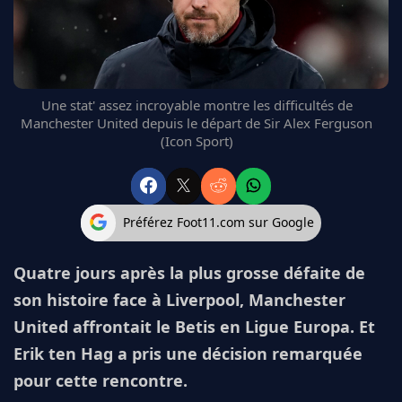
FC BARCELONE
MANCHESTER UNITED
CHELSEA
ARSENAL
Une stat' assez incroyable montre les difficultés de
BAYERN
Manchester United depuis le départ de Sir Alex Ferguson
L'AVIS DE LA RÉDAC'
(Icon Sport)
Préférez Foot11.com sur Google
Quatre jours après la plus grosse défaite de
son histoire face à Liverpool, Manchester
United affrontait le Betis en Ligue Europa. Et
Erik ten Hag a pris une décision remarquée
pour cette rencontre.