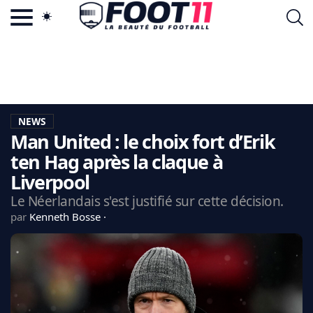
ACTU FOOTBALL POPULAIRE
FOOT11.COM
TAGS
LA TEAM
LA CHARTE
NEWS
VIE PRIVÉE
Man United : le choix fort d’Erik
CGU
CONTACTEZ-NOUS
ten Hag après la claque à
Liverpool
Le Néerlandais s'est justifié sur cette décision.
par
Kenneth Bosse
MERCATO
CDM 2026
EDF
PSG
LIGUE 1
REAL MADRID