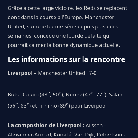
Grâce à cette large victoire, les Reds se replacent
donc dans la course à l'Europe. Manchester
United, sur une bonne série depuis plusieurs
semaines, concède une lourde défaite qui
pourrait calmer la bonne dynamique actuelle.
Les informations sur la rencontre
Liverpool
– Manchester United : 7-0
e
e
e
e
Buts : Gakpo (43
, 50
), Nunez (47
, 77
), Salah
e
e
e
(66
, 83
) et Firmino (89
) pour Liverpool
La composition de Liverpool :
Alisson -
Alexander-Arnold, Konaté, Van Dijk, Robertson -