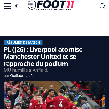
ACTU FOOTBALL POPULAIRE
FOOT11.COM
TAGS
LA TEAM
LA CHARTE
RÉSUMÉS DE MATCH
VIE PRIVÉE
PL (J26) : Liverpool atomise
CGU
CONTACTEZ-NOUS
Manchester United et se
rapproche du podium
MU humilié à Anfield.
par
Guillaume LR
MERCATO
CDM 2026
EDF
PSG
LIGUE 1
REAL MADRID