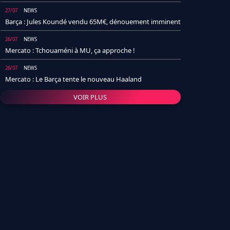
27/07
NEWS
Barça : Jules Koundé vendu 65M€, dénouement imminent
26/07
NEWS
Mercato : Tchouaméni à MU, ça approche !
26/07
NEWS
Mercato : Le Barça tente le nouveau Haaland
VOIR PLUS
26/07
NEWS
Real Madrid : Un socio annonce la date et le transfert de
Yan Diomande
25/07
NEWS
PSG : Après Arsenal, un autre club lâche l'affaire pour
Barcola
24/07
NEWS
Barça : Karim Adeyemi sème déjà la zizanie dans le
vestiaire !
24/07
L'AVIS DE LA RÉDAC'
Real Madrid : Pourquoi l'arrivée de Michael Olise va