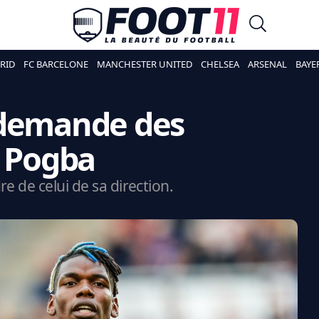
RID
FC BARCELONE
MANCHESTER UNITED
CHELSEA
ARSENAL
BAYE
 demande des
l Pogba
e de celui de sa direction.