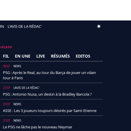
RN
L'AVIS DE LA RÉDAC'
FLASH
FIL
EN UNE
LIVE
RÉSUMÉS
EDITOS
30/07
NEWS
PSG : Après le Real, au tour du Barça de jouer un vilain
tour à Paris
27/07
L'AVIS DE LA RÉDAC'
PSG : Antonio Nusa, un destin à la Bradley Barcola ?
27/07
NEWS
ASSE : Les 3 joueurs toujours désirés par Saint-Etienne
27/07
NEWS
Le PSG ne lâche pas le nouveau Neymar