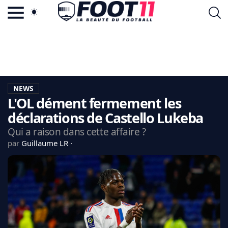
ACTU FOOTBALL POPULAIRE
FOOT11.COM
TAGS
LA TEAM
LA CHARTE
NEWS
VIE PRIVÉE
L'OL dément fermement les
CGU
CONTACTEZ-NOUS
déclarations de Castello Lukeba
Qui a raison dans cette affaire ?
par
Guillaume LR
MERCATO
CDM 2026
EDF
PSG
LIGUE 1
REAL MADRID