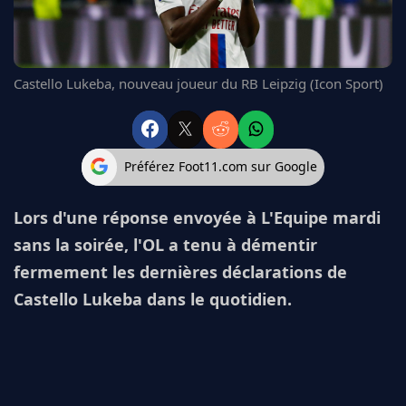
FC BARCELONE
MANCHESTER UNITED
CHELSEA
Castello Lukeba, nouveau joueur du RB Leipzig (Icon Sport)
ARSENAL
BAYERN
L'AVIS DE LA RÉDAC'
Préférez Foot11.com sur Google
Lors d'une réponse envoyée à L'Equipe mardi
sans la soirée, l'OL a tenu à démentir
fermement les dernières déclarations de
Castello Lukeba dans le quotidien.