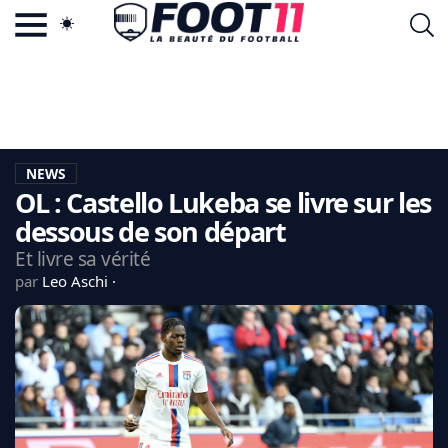
ACTU FOOTBALL POPULAIRE
FOOT11.COM
TAGS
LA TEAM
LA CHARTE
NEWS
VIE PRIVÉE
OL : Castello Lukeba se livre sur les
CGU
CONTACTEZ-NOUS
dessous de son départ
Et livre sa vérité
par
Leo Aschi
MERCATO
CDM 2026
EDF
PSG
LIGUE 1
REAL MADRID