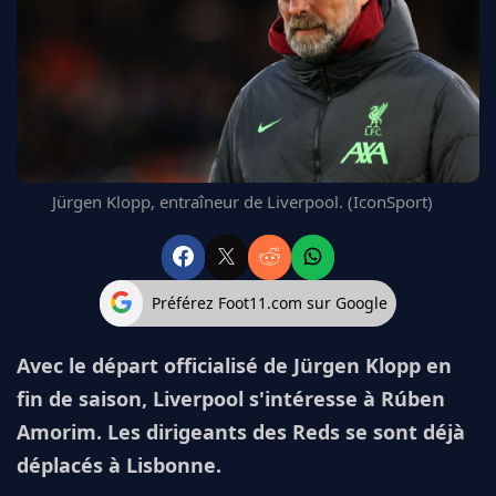
FC BARCELONE
MANCHESTER UNITED
CHELSEA
ARSENAL
BAYERN
L'AVIS DE LA RÉDAC'
Jürgen Klopp, entraîneur de Liverpool. (IconSport)
Préférez Foot11.com sur Google
Avec le départ officialisé de Jürgen Klopp en
fin de saison, Liverpool s'intéresse à Rúben
Amorim. Les dirigeants des Reds se sont déjà
déplacés à Lisbonne.