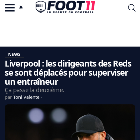
ACTU FOOTBALL POPULAIRE
FOOT11.COM
TAGS
LA TEAM
LA CHARTE
NEWS
VIE PRIVÉE
Liverpool : les dirigeants des Reds
CGU
CONTACTEZ-NOUS
se sont déplacés pour superviser
un entraîneur
Ça passe la deuxième.
par
Toni Valente
MERCATO
CDM 2026
EDF
PSG
LIGUE 1
REAL MADRID