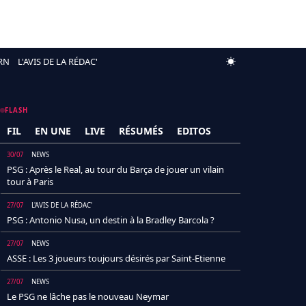
RN
L'AVIS DE LA RÉDAC'
FLASH
FIL
EN UNE
LIVE
RÉSUMÉS
EDITOS
30/07
NEWS
PSG : Après le Real, au tour du Barça de jouer un vilain
tour à Paris
27/07
L'AVIS DE LA RÉDAC'
PSG : Antonio Nusa, un destin à la Bradley Barcola ?
27/07
NEWS
ASSE : Les 3 joueurs toujours désirés par Saint-Etienne
27/07
NEWS
Le PSG ne lâche pas le nouveau Neymar