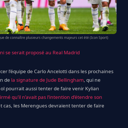
sque de connaître plusieurs changements majeurs cet été (Icon Sport)
i se serait proposé au Real Madrid
cer l’équipe de Carlo Ancelotti dans les prochaines
ion de
la signature de Jude Bellingham
, qui ne
ol pourrait aussi tenter de faire venir Kylian
irmé qu’il n’avait pas l’intention d’étendre son
ut cas, les Merengues devraient tenter de faire