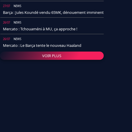
27/07
NEWS
Barça : Jules Koundé vendu 65M€, dénouement imminent
26/07
NEWS
Mercato : Tchouaméni à MU, ça approche !
26/07
NEWS
Mercato : Le Barça tente le nouveau Haaland
VOIR PLUS
26/07
NEWS
Real Madrid : Un socio annonce la date et le transfert de
Yan Diomande
25/07
NEWS
PSG : Après Arsenal, un autre club lâche l'affaire pour
Barcola
24/07
NEWS
Barça : Karim Adeyemi sème déjà la zizanie dans le
vestiaire !
24/07
L'AVIS DE LA RÉDAC'
Real Madrid : Pourquoi l'arrivée de Michael Olise va