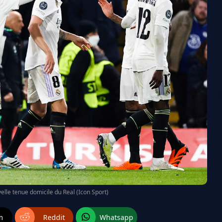
lle tenue domicile du Real (Icon Sport)
m
Reddit
Whatsapp