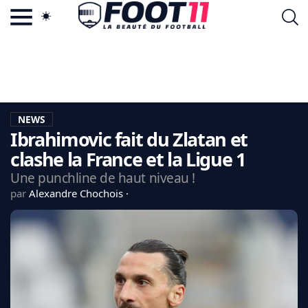
ACTU FOOTBALL POPULAIRE
FOOT11.COM
TAGS
LA TEAM
LA CHARTE
NEWS
VIE PRIVÉE
Ibrahimovic fait du Zlatan et
CGU
CONTACTEZ-NOUS
clashe la France et la Ligue 1
Une punchline de haut niveau !
par
Alexandre Chochois
MERCATO
CDM 2026
EDF
PSG
LIGUE 1
REAL MADRID