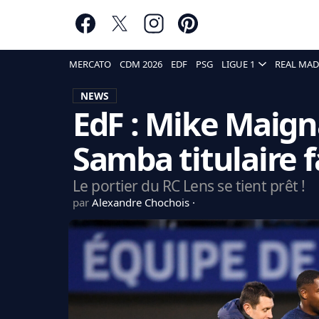
MERCATO
CDM 2026
EDF
PSG
LIGUE 1
REAL MAD
NEWS
EdF : Mike Maign
Samba titulaire f
Le portier du RC Lens se tient prêt !
par
Alexandre Chochois