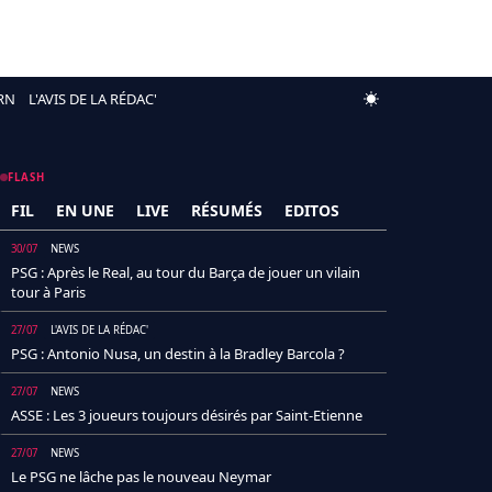
RN
L'AVIS DE LA RÉDAC'
FLASH
FIL
EN UNE
LIVE
RÉSUMÉS
EDITOS
30/07
NEWS
PSG : Après le Real, au tour du Barça de jouer un vilain
tour à Paris
27/07
L'AVIS DE LA RÉDAC'
PSG : Antonio Nusa, un destin à la Bradley Barcola ?
27/07
NEWS
ASSE : Les 3 joueurs toujours désirés par Saint-Etienne
27/07
NEWS
Le PSG ne lâche pas le nouveau Neymar