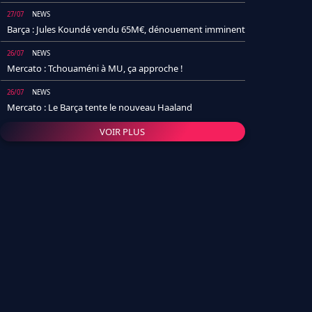
27/07
NEWS
Barça : Jules Koundé vendu 65M€, dénouement imminent
26/07
NEWS
Mercato : Tchouaméni à MU, ça approche !
26/07
NEWS
Mercato : Le Barça tente le nouveau Haaland
VOIR PLUS
26/07
NEWS
Real Madrid : Un socio annonce la date et le transfert de
Yan Diomande
25/07
NEWS
PSG : Après Arsenal, un autre club lâche l'affaire pour
Barcola
24/07
NEWS
Barça : Karim Adeyemi sème déjà la zizanie dans le
vestiaire !
24/07
L'AVIS DE LA RÉDAC'
Real Madrid : Pourquoi l'arrivée de Michael Olise va