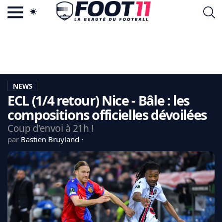
ACTU FOOTBALL POPULAIRE
FOOT11.COM
TAGS
LA TEAM
LA CHARTE
NEWS
VIE PRIVÉE
ECL (1/4 retour) Nice - Bâle : les
CGU
CONTACTEZ-NOUS
compositions officielles dévoilées
Coup d'envoi à 21h !
par
Bastien Bruyland
MERCATO
CDM 2026
EDF
PSG
LIGUE 1
REAL MADRID