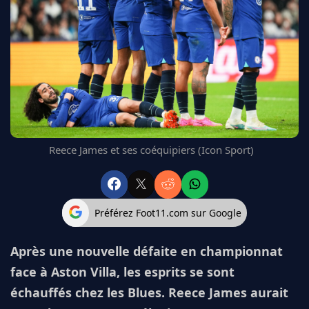
FC BARCELONE
MANCHESTER UNITED
CHELSEA
ARSENAL
BAYERN
L'AVIS DE LA RÉDAC'
Reece James et ses coéquipiers (Icon Sport)
Préférez Foot11.com sur Google
Après une nouvelle défaite en championnat
face à Aston Villa, les esprits se sont
échauffés chez les Blues. Reece James aurait