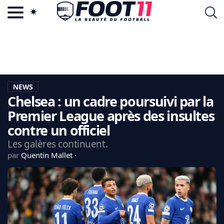
ACTU FOOTBALL POPULAIRE
FOOT11.COM
TAGS
LA TEAM
LA CHARTE
NEWS
VIE PRIVÉE
Chelsea : un cadre poursuivi par la
CGU
CONTACTEZ-NOUS
Premier League après des insultes
contre un officiel
Les galères continuent.
par
Quentin Mallet
MERCATO
CDM 2026
EDF
PSG
LIGUE 1
REAL MADRID