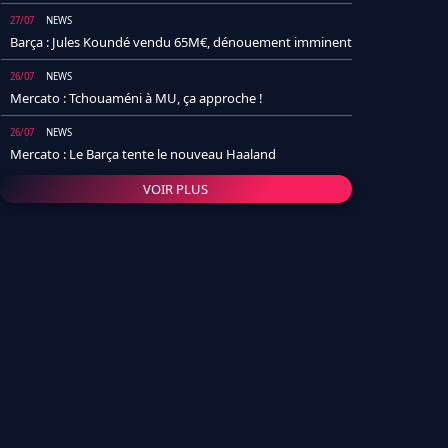
27/07
NEWS
Barça : Jules Koundé vendu 65M€, dénouement imminent
26/07
NEWS
Mercato : Tchouaméni à MU, ça approche !
26/07
NEWS
Mercato : Le Barça tente le nouveau Haaland
VOIR PLUS
26/07
NEWS
Real Madrid : Un socio annonce la date et le transfert de
Yan Diomande
25/07
NEWS
PSG : Après Arsenal, un autre club lâche l'affaire pour
Barcola
24/07
NEWS
Barça : Karim Adeyemi sème déjà la zizanie dans le
vestiaire !
24/07
L'AVIS DE LA RÉDAC'
Real Madrid : Pourquoi l'arrivée de Michael Olise va