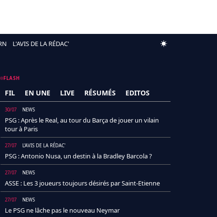
RN
L'AVIS DE LA RÉDAC'
FLASH
FIL
EN UNE
LIVE
RÉSUMÉS
EDITOS
30/07
NEWS
PSG : Après le Real, au tour du Barça de jouer un vilain
tour à Paris
27/07
L'AVIS DE LA RÉDAC'
PSG : Antonio Nusa, un destin à la Bradley Barcola ?
27/07
NEWS
ASSE : Les 3 joueurs toujours désirés par Saint-Etienne
27/07
NEWS
Le PSG ne lâche pas le nouveau Neymar