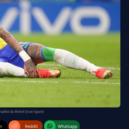
illot du Brésil (Icon Sport)
m
Reddit
Whatsapp