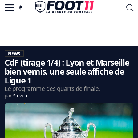
ACTU FOOTBALL POPULAIRE
FOOT11.COM
TAGS
LA TEAM
LA CHARTE
NEWS
VIE PRIVÉE
CdF (tirage 1/4) : Lyon et Marseille
CGU
CONTACTEZ-NOUS
bien vernis, une seule affiche de
Ligue 1
Le programme des quarts de finale.
par
Steven L.
MERCATO
CDM 2026
EDF
PSG
LIGUE 1
REAL MADRID