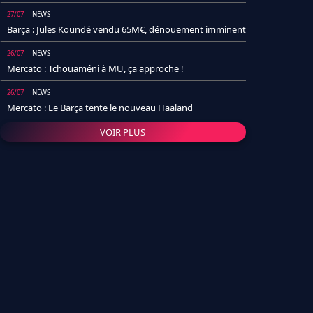
27/07
NEWS
Barça : Jules Koundé vendu 65M€, dénouement imminent
26/07
NEWS
Mercato : Tchouaméni à MU, ça approche !
26/07
NEWS
Mercato : Le Barça tente le nouveau Haaland
VOIR PLUS
26/07
NEWS
Real Madrid : Un socio annonce la date et le transfert de
Yan Diomande
25/07
NEWS
PSG : Après Arsenal, un autre club lâche l'affaire pour
Barcola
24/07
NEWS
Barça : Karim Adeyemi sème déjà la zizanie dans le
vestiaire !
24/07
L'AVIS DE LA RÉDAC'
Real Madrid : Pourquoi l'arrivée de Michael Olise va