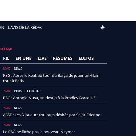
RN
L'AVIS DE LA RÉDAC'
FLASH
FIL
EN UNE
LIVE
RÉSUMÉS
EDITOS
30/07
NEWS
PSG : Après le Real, au tour du Barça de jouer un vilain
tour à Paris
27/07
L'AVIS DE LA RÉDAC'
PSG : Antonio Nusa, un destin à la Bradley Barcola ?
27/07
NEWS
ASSE : Les 3 joueurs toujours désirés par Saint-Etienne
27/07
NEWS
Le PSG ne lâche pas le nouveau Neymar