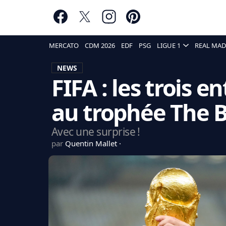
MERCATO
CDM 2026
EDF
PSG
LIGUE 1
REAL MAD
NEWS
FIFA : les trois 
au trophée The 
Avec une surprise !
par
Quentin Mallet