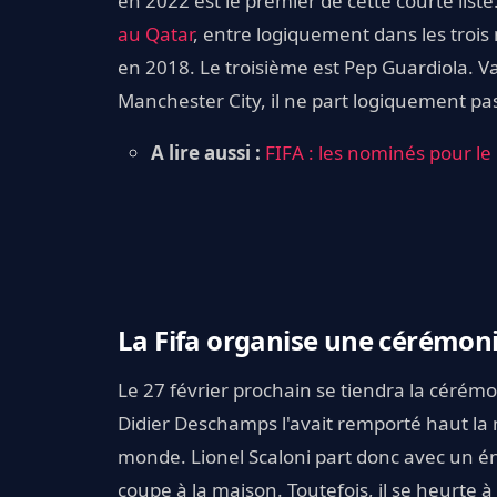
en 2022 est le premier de cette courte liste
au Qatar
, entre logiquement dans les trois
en 2018. Le troisième est Pep Guardiola. V
Manchester City, il ne part logiquement pas
A lire aussi :
FIFA : les nominés pour le
La Fifa organise une cérémoni
Le 27 février prochain se tiendra la cérém
Didier Deschamps l'avait remporté haut la m
monde. Lionel Scaloni part donc avec un én
coupe à la maison. Toutefois, il se heurte 