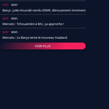
27/07
NEWS
Barça : Jules Koundé vendu 65M€, dénouement imminent
26/07
NEWS
Mercato : Tchouaméni à MU, ça approche !
26/07
NEWS
Mercato : Le Barça tente le nouveau Haaland
VOIR PLUS
26/07
NEWS
Real Madrid : Un socio annonce la date et le transfert de
Yan Diomande
25/07
NEWS
PSG : Après Arsenal, un autre club lâche l'affaire pour
Barcola
24/07
NEWS
Barça : Karim Adeyemi sème déjà la zizanie dans le
vestiaire !
24/07
L'AVIS DE LA RÉDAC'
Real Madrid : Pourquoi l'arrivée de Michael Olise va