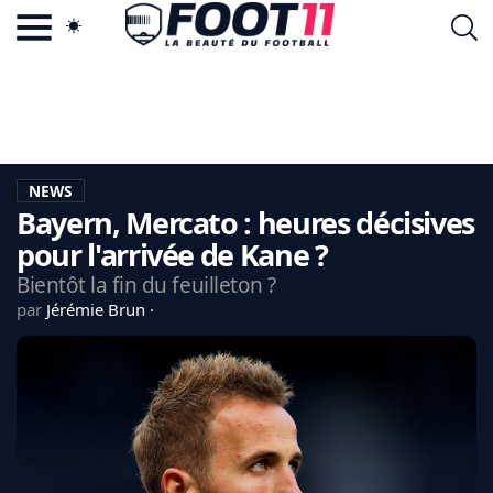
ACTU FOOTBALL POPULAIRE
FOOT11.COM
TAGS
LA TEAM
LA CHARTE
NEWS
VIE PRIVÉE
Bayern, Mercato : heures décisives
CGU
CONTACTEZ-NOUS
pour l'arrivée de Kane ?
Bientôt la fin du feuilleton ?
par
Jérémie Brun
MERCATO
CDM 2026
EDF
PSG
LIGUE 1
REAL MADRID