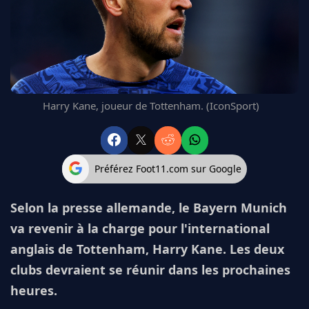
FC BARCELONE
MANCHESTER UNITED
CHELSEA
ARSENAL
BAYERN
L'AVIS DE LA RÉDAC'
Harry Kane, joueur de Tottenham. (IconSport)
Préférez Foot11.com sur Google
Selon la presse allemande, le Bayern Munich
va revenir à la charge pour l'international
anglais de Tottenham, Harry Kane. Les deux
clubs devraient se réunir dans les prochaines
heures.