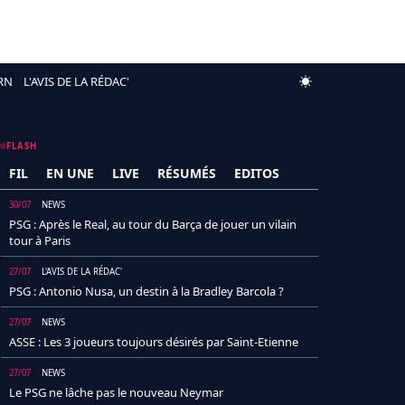
RN
L'AVIS DE LA RÉDAC'
FLASH
FIL
EN UNE
LIVE
RÉSUMÉS
EDITOS
30/07
NEWS
PSG : Après le Real, au tour du Barça de jouer un vilain
tour à Paris
27/07
L'AVIS DE LA RÉDAC'
PSG : Antonio Nusa, un destin à la Bradley Barcola ?
27/07
NEWS
ASSE : Les 3 joueurs toujours désirés par Saint-Etienne
27/07
NEWS
Le PSG ne lâche pas le nouveau Neymar