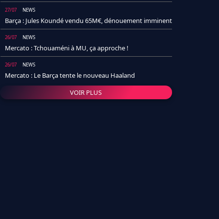
27/07
NEWS
Barça : Jules Koundé vendu 65M€, dénouement imminent
26/07
NEWS
Mercato : Tchouaméni à MU, ça approche !
26/07
NEWS
Mercato : Le Barça tente le nouveau Haaland
VOIR PLUS
26/07
NEWS
Real Madrid : Un socio annonce la date et le transfert de
Yan Diomande
25/07
NEWS
PSG : Après Arsenal, un autre club lâche l'affaire pour
Barcola
24/07
NEWS
Barça : Karim Adeyemi sème déjà la zizanie dans le
vestiaire !
24/07
L'AVIS DE LA RÉDAC'
Real Madrid : Pourquoi l'arrivée de Michael Olise va