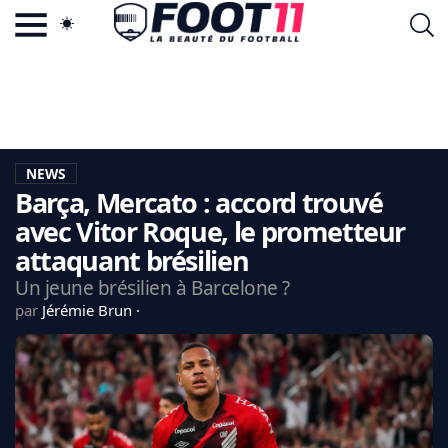
ACTU FOOTBALL POPULAIRE
FOOT11.COM
TAGS
LA TEAM
LA CHARTE
NEWS
VIE PRIVÉE
Barça, Mercato : accord trouvé
CGU
CONTACTEZ-NOUS
avec Vitor Roque, le prometteur
attaquant brésilien
Un jeune brésilien à Barcelone ?
par
Jérémie Brun
MERCATO
CDM 2026
EDF
PSG
LIGUE 1
REAL MADRID