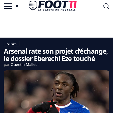
ACTU FOOTBALL POPULAIRE
FOOT11.COM
TAGS
LA TEAM
LA CHARTE
NEWS
VIE PRIVÉE
Arsenal rate son projet d'échange,
CGU
CONTACTEZ-NOUS
le dossier Eberechi Eze touché
par
Quentin Mallet
MERCATO
CDM 2026
EDF
PSG
LIGUE 1
REAL MADRID