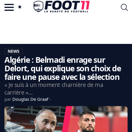
ACTU FOOTBALL POPULAIRE
FOOT11.COM
TAGS
LA TEAM
LA CHARTE
NEWS
VIE PRIVÉE
Algérie : Belmadi enrage sur
CGU
CONTACTEZ-NOUS
Delort, qui explique son choix de
faire une pause avec la sélection
« Je suis à un moment charnière de ma
carrière »…
MERCATO
par
Douglas De Graaf
CDM 2026
EDF
PSG
LIGUE 1
REAL MADRID