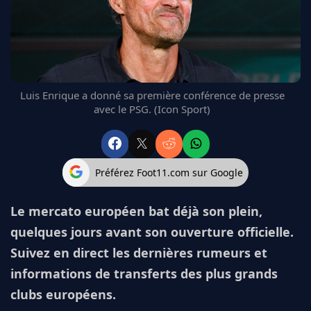
FC BARCELONE
MANCHESTER UNITED
CHELSEA
ARSENAL
BAYERN
Luis Enrique a donné sa première conférence de presse
L'AVIS DE LA RÉDAC'
avec le PSG. (Icon Sport)
Préférez Foot11.com sur Google
Le mercato européen bat déjà son plein,
quelques jours avant son ouverture officielle.
Suivez en direct les dernières rumeurs et
informations de transferts des plus grands
clubs européens.