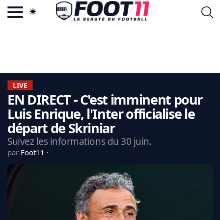
ACTU FOOTBALL POPULAIRE
FOOT11.COM
TAGS
LA TEAM
LA CHARTE
LIVE
VIE PRIVÉE
EN DIRECT - C'est imminent pour
CGU
CONTACTEZ-NOUS
Luis Enrique, l'Inter officialise le
départ de Skriniar
Suivez les informations du 30 juin.
par
Foot11
MERCATO
CDM 2026
EDF
PSG
LIGUE 1
REAL MADRID