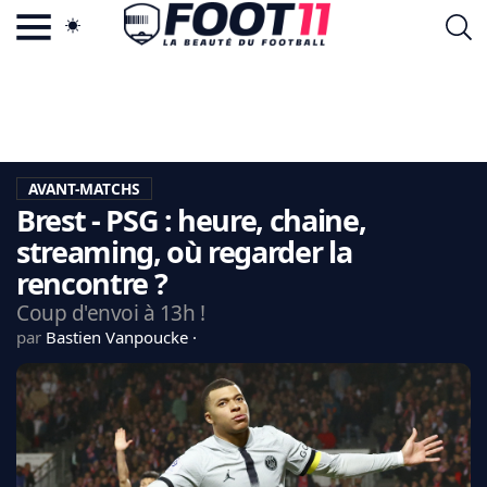
ACTU FOOTBALL POPULAIRE
FOOT11.COM
TAGS
LA TEAM
LA CHARTE
AVANT-MATCHS
VIE PRIVÉE
Brest - PSG : heure, chaine,
CGU
CONTACTEZ-NOUS
streaming, où regarder la
rencontre ?
Coup d'envoi à 13h !
par
Bastien Vanpoucke
MERCATO
CDM 2026
EDF
PSG
LIGUE 1
REAL MADRID