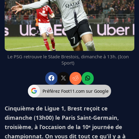
FC BARCELONE
MANCHESTER UNITED
CHELSEA
ARSENAL
BAYERN
L'AVIS DE LA RÉDAC'
Le PSG retrouve le Stade Brestois, dimanche à 13h. (Icon
Sport)
Préférez Foot11.com sur Google
Cinquième de Ligue 1, Brest reçoit ce
dimanche (13h00) le Paris Saint-Germain,
troisième, à l’occasion de la 10ᵉ journée de
championnat. On vous dit tout ce qu’il y a à