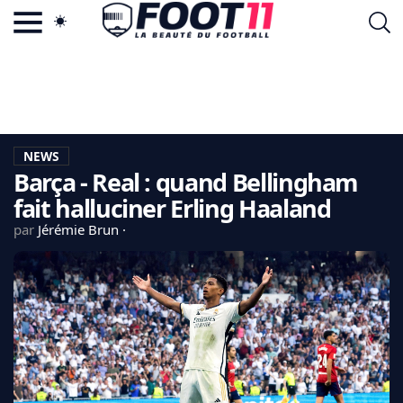
ACTU FOOTBALL POPULAIRE
FOOT11.COM
TAGS
LA TEAM
LA CHARTE
NEWS
VIE PRIVÉE
Barça - Real : quand Bellingham
CGU
CONTACTEZ-NOUS
fait halluciner Erling Haaland
par
Jérémie Brun
MERCATO
CDM 2026
EDF
PSG
LIGUE 1
REAL MADRID