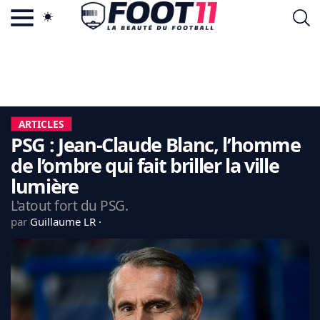
ACTU FOOTBALL POPULAIRE
FOOT11.COM
TAGS
LA TEAM
LA CHARTE
ARTICLES
VIE PRIVÉE
PSG : Jean-Claude Blanc, l’homme
CGU
CONTACTEZ-NOUS
de l’ombre qui fait briller la ville
lumière
L'atout fort du PSG.
par
Guillaume LR
MERCATO
CDM 2026
EDF
PSG
LIGUE 1
REAL MADRID