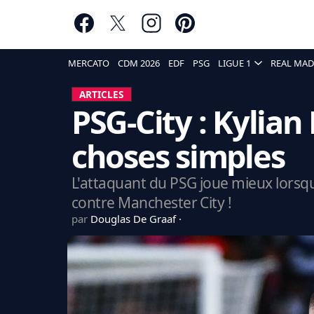
MERCATO
CDM 2026
EDF
PSG
LIGUE 1
REAL MAD
ARTICLES
PSG-City : Kylian
choses simples
L'attaquant du PSG joue mieux lorsqu'il
contre Manchester City !
par
Douglas De Graaf