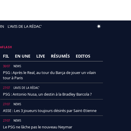
RN
L'AVIS DE LA RÉDAC'
FLASH
FIL
EN UNE
LIVE
RÉSUMÉS
EDITOS
30/07
NEWS
PSG : Après le Real, au tour du Barça de jouer un vilain
tour à Paris
27/07
L'AVIS DE LA RÉDAC'
PSG : Antonio Nusa, un destin à la Bradley Barcola ?
27/07
NEWS
ASSE : Les 3 joueurs toujours désirés par Saint-Etienne
27/07
NEWS
Le PSG ne lâche pas le nouveau Neymar