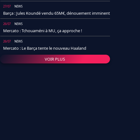
27/07
NEWS
Barça : Jules Koundé vendu 65M€, dénouement imminent
26/07
NEWS
Mercato : Tchouaméni à MU, ça approche !
26/07
NEWS
Mercato : Le Barça tente le nouveau Haaland
VOIR PLUS
26/07
NEWS
Real Madrid : Un socio annonce la date et le transfert de
Yan Diomande
25/07
NEWS
PSG : Après Arsenal, un autre club lâche l'affaire pour
Barcola
24/07
NEWS
Barça : Karim Adeyemi sème déjà la zizanie dans le
vestiaire !
24/07
L'AVIS DE LA RÉDAC'
Real Madrid : Pourquoi l'arrivée de Michael Olise va