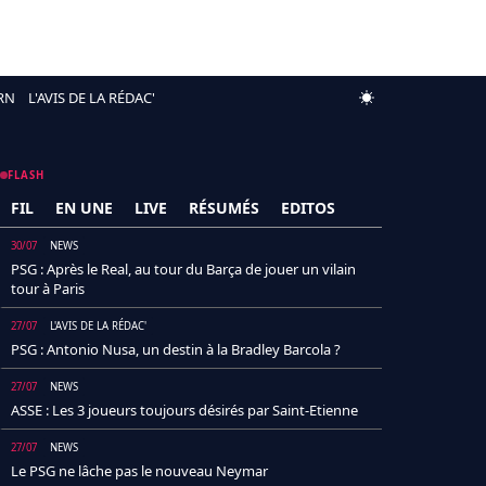
RN
L'AVIS DE LA RÉDAC'
FLASH
FIL
EN UNE
LIVE
RÉSUMÉS
EDITOS
30/07
NEWS
PSG : Après le Real, au tour du Barça de jouer un vilain
tour à Paris
27/07
L'AVIS DE LA RÉDAC'
PSG : Antonio Nusa, un destin à la Bradley Barcola ?
27/07
NEWS
ASSE : Les 3 joueurs toujours désirés par Saint-Etienne
27/07
NEWS
Le PSG ne lâche pas le nouveau Neymar