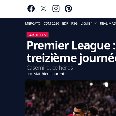
MERCATO
CDM 2026
EDF
PSG
LIGUE 1
REAL MAD
ARTICLES
Premier League :
treizième journé
Casemiro, ce héros
par
Matthieu Laurent