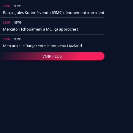
27/07
NEWS
Barça : Jules Koundé vendu 65M€, dénouement imminent
26/07
NEWS
Mercato : Tchouaméni à MU, ça approche !
26/07
NEWS
Mercato : Le Barça tente le nouveau Haaland
VOIR PLUS
26/07
NEWS
Real Madrid : Un socio annonce la date et le transfert de
Yan Diomande
25/07
NEWS
PSG : Après Arsenal, un autre club lâche l'affaire pour
Barcola
24/07
NEWS
Barça : Karim Adeyemi sème déjà la zizanie dans le
vestiaire !
24/07
L'AVIS DE LA RÉDAC'
Real Madrid : Pourquoi l'arrivée de Michael Olise va