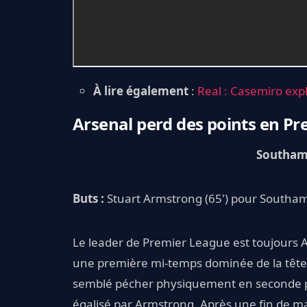
À lire également
:
Real : Casemiro exp
Arsenal perd des points en P
Southam
Buts :
Stuart Armstrong (65') pour Southam
Le leader de Premier League est toujours 
une première mi-temps dominée de la tête
semblé pécher physiquement en seconde péri
égalisé par Armstrong. Après une fin de m