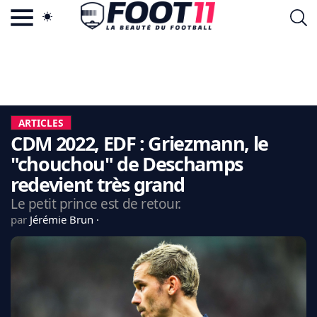
ACTU FOOTBALL POPULAIRE
FOOT11.COM
TAGS
LA TEAM
LA CHARTE
ARTICLES
VIE PRIVÉE
CDM 2022, EDF : Griezmann, le
CGU
CONTACTEZ-NOUS
"chouchou" de Deschamps
redevient très grand
Le petit prince est de retour.
par
Jérémie Brun
MERCATO
CDM 2026
EDF
PSG
LIGUE 1
REAL MADRID